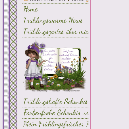
Home
Frühlingswarme News
Frühlingszartes über mich...
Frühlingshafte Schenkis für euch
Farbenfrohe Schenkis von Euch
Mein Frühlingsfrischer Kalender