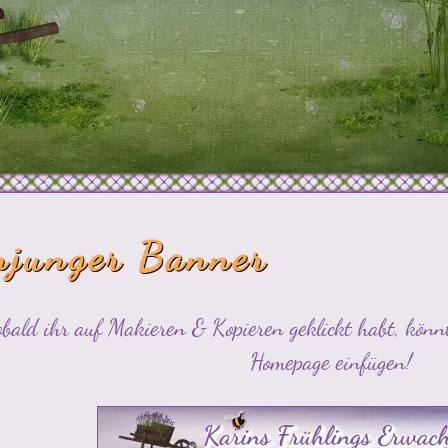
njunger Banner
bald ihr auf Makieren & Kopieren geklickt habt, könn
Homepage einfügen!