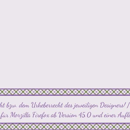
ght bzw. dem Urheberrecht des jeweiligen Designers! 
rt für Morzilla Firefox ab Version 45.0 und einer A